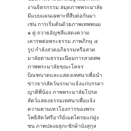
งานจิตรกรรม สมุดภาพพระมาลัย
มีแบบแผนเฉพาะที่สืบต่อกันมา
เช่น การเริ่มต้นด้วยภาพเทพพนม
๑ คู่ ถวายอัญชลีแสดงความ
เคารพต่อพระธรรม ภาพภิกษุ ๔
รูป กำลังสวดอภิธรรมหรือสวด
มาลัยตามธรรมเนียมการสวดศพ
ภาพพระมาลัยขณะโคจร
บิณฑบาตและแสดงเทศนาเพื่อนำ
ข่าวจากสัตว์นรกมาแจ้งแก่บรรดา
ญาติพี่น้อง ภาพพระมาลัยโปรด
สัตว์แสดงธรรมเทศนาเพื่อแจ้ง
ความตามเทวโองการของพระ
โพธิสัตว์ศรีอาริย์เมตไตรยแก่ฝูง
ชน ภาพปลงอสุภะชักผ้าบังสุกุล