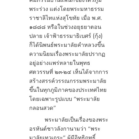
พระร่วง แต่งโดยพระมหาธรรม
ราชาลิไทแห่งสุโขทัย เมื่อ พ.ศ.
๑๘๘๘ หรือในช่วงอยุธยาตอน
ปลาย เจ้าฟ้าธรรมาธิเบศร์ (กุ้ง)
ก็ได้นิพนธ์พระมาลัยคำหลวงขึ้น
ความนิยมเรื่องพระมาลัยปรากฏ
อยู่อย่างแพร่หลายในพุทธ
ศตวรรษที่ ๒๓-๒๔ เห็นได้จากการ
สร้างสรรค์วรรณกรรมพระมาลัย
ขึ้นในทุกภูมิภาคของประเทศไทย
โดยเฉพาะรูปแบบ “พระมาลัย
กลอนสวด”
พระมาลัยเป็นเรื่องของพระ
อรหันต์ชาวลังกานามว่า “พระ
มาลัยเทวเถระ” ผู้มีอิทธิฤทธิ์