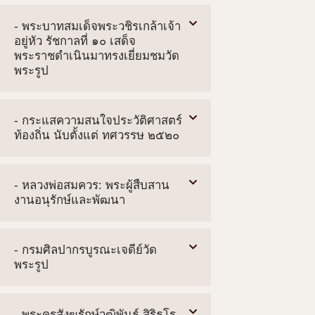
- พระบาทสมเด็จพระวชิรเกล้าเจ้า
อยู่หัว รัชกาลที่ ๑๐ เสด็จ
พระราชดำเนินมาทรงเยี่ยมชมวัด
พระรูป
- กระแสความสนใจประวัติศาสตร์
ท้องถิ่น นับตั้งแต่ ทศวรรษ ๒๕๒๐
- หลวงพ่อสมควร: พระผู้สืบสาน
งานอนุรักษ์และพัฒนา
- กรมศิลปากรบูรณะเจดีย์วัด
พระรูป
- พระครูสังฆรักษ์วุฒิพันธุ์ สิริธโร