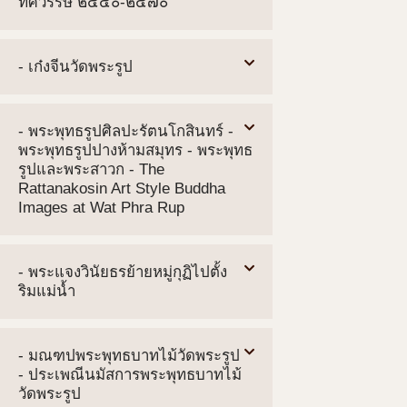
ทศวรรษ ๒๔๔๐-๒๔๗๐
- เก๋งจีนวัดพระรูป
- พระพุทธรูปศิลปะรัตนโกสินทร์ -
พระพุทธรูปปางห้ามสมุทร - พระพุทธ
รูปและพระสาวก - The
Rattanakosin Art Style Buddha
Images at Wat Phra Rup
- พระแจงวินัยธรย้ายหมู่กุฏิไปตั้ง
ริมแม่น้ำ
- มณฑปพระพุทธบาทไม้วัดพระรูป
- ประเพณีนมัสการพระพุทธบาทไม้
วัดพระรูป