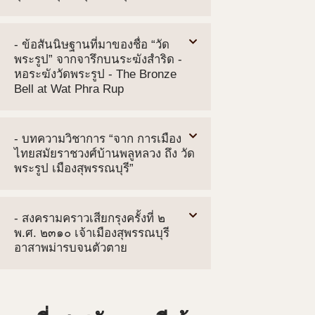
- ข้อสันนิษฐานที่มาของชื่อ “วัด
พระรูป” จากจารึกบนระฆังสำริด -
หอระฆังวัดพระรูป - The Bronze
Bell at Wat Phra Rup
- บทความวิชาการ “จาก การเมือง
ไทยสมัยราชวงศ์บ้านพลูหลวง ถึง วัด
พระรูป เมืองสุพรรณบุรี”
- สงครามคราวเสียกรุงครั้งที่ ๒
พ.ศ. ๒๓๑๐ เจ้าเมืองสุพรรณบุรี
อาสาพม่ารบจนตัวตาย