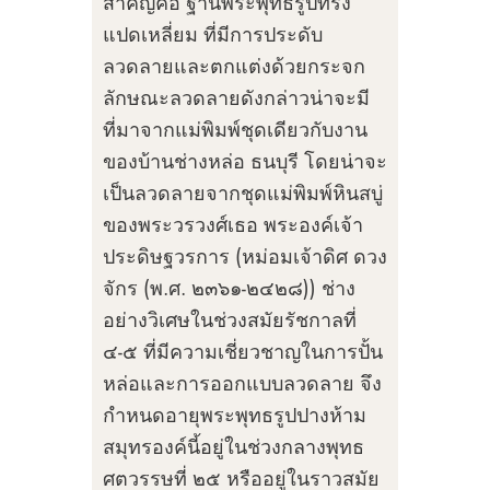
สำคัญคือ ฐานพระพุทธรูปทรง
แปดเหลี่ยม ที่มีการประดับ
ลวดลายและตกแต่งด้วยกระจก
ลักษณะลวดลายดังกล่าวน่าจะมี
ที่มาจากแม่พิมพ์ชุดเดียวกับงาน
ของบ้านช่างหล่อ ธนบุรี โดยน่าจะ
เป็นลวดลายจากชุดแม่พิมพ์หินสบู่
ของพระวรวงศ์เธอ พระองค์เจ้า
ประดิษฐวรการ (หม่อมเจ้าดิศ ดวง
จักร (พ.ศ. ๒๓๖๑-๒๔๒๘)) ช่าง
อย่างวิเศษในช่วงสมัยรัชกาลที่
๔-๕ ที่มีความเชี่ยวชาญในการปั้น
หล่อและการออกแบบลวดลาย จึง
กำหนดอายุพระพุทธรูปปางห้าม
สมุทรองค์นี้อยู่ในช่วงกลางพุทธ
ศตวรรษที่ ๒๕ หรืออยู่ในราวสมัย