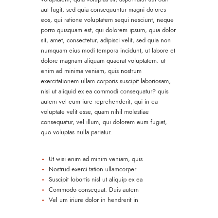
aut fugit, sed quia consequuntur magni dolores
eos, qui ratione voluptatem sequi nesciunt, neque
porro quisquam est, qui dolorem ipsum, quia dolor
sit, amet, consectetur, adipisci velit, sed quia non
numquam eius modi tempora incidunt, ut labore et
dolore magnam aliquam quaerat voluptatem. ut
enim ad minima veniam, quis nostrum
exercitationem ullam corporis suscipit laboriosam,
nisi ut aliquid ex ea commodi consequatur? quis
autem vel eum iure reprehenderit, qui in ea
voluptate velit esse, quam nihil molestiae
consequatur, vel illum, qui dolorem eum fugiat,
quo voluptas nulla pariatur.
Ut wisi enim ad minim veniam, quis
Nostrud exerci tation ullamcorper
Suscipit lobortis nisl ut aliquip ex ea
Commodo consequat. Duis autem
Vel um iriure dolor in hendrerit in