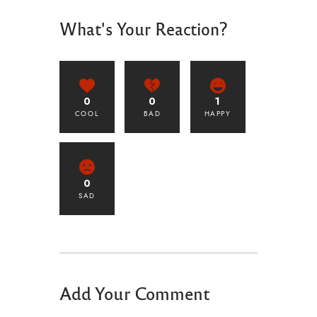
What's Your Reaction?
0
0
1
COOL
BAD
HAPPY
0
SAD
Add Your Comment