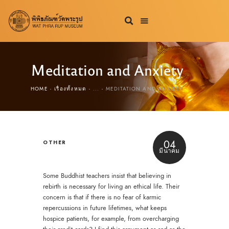
Meditation and Anxiety
HOME
เรื่องทั้งหมด
...
MEDITATION AND ANXIETY
04
OTHER
มีนาคม
Some Buddhist teachers insist that believing in
rebirth is necessary for living an ethical life. Their
concern is that if there is no fear of karmic
repercussions in future lifetimes, what keeps
hospice patients, for example, from overcharging