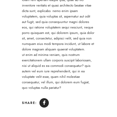
inventore veritatis et quasi architecto beatae vitae
dicta sunt, explicabo. nemo enim ipsam
voluptatem, quia voluptas sit, aspernatur aut odit
aut fugit, sed quia consequuntur magni dolores
eos, qui ratione voluptatem sequi nesciunt, neque
porro quisquam est, qui dolorem ipsum, quia dolor
sit, amet, consectetur, adipisci velit, sed quia non
numquam eius modi tempora incidunt, ut labore et
dolore magnam aliquam quaerat voluptatem.
ut enim ad minima veniam, quis nostrum
exercitationem ullam corporis suscipit laboriosam,
nisi ut aliquid ex ea commodi consequatur? quis
autem vel eum iure reprehenderit, qui in ea
voluptate velit esse, quam nihil molestiae
consequatur, vel illum, qui dolorem eum fugiat,
quo voluptas nulla pariatur?
SHARE: