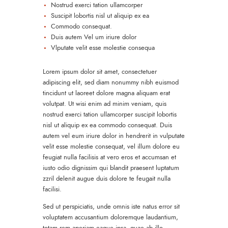
Nostrud exerci tation ullamcorper
Suscipit lobortis nisl ut aliquip ex ea
Commodo consequat.
Duis autem Vel um iriure dolor
Vlputate velit esse molestie consequa
Lorem ipsum dolor sit amet, consectetuer
adipiscing elit, sed diam nonummy nibh euismod
tincidunt ut laoreet dolore magna aliquam erat
volutpat. Ut wisi enim ad minim veniam, quis
nostrud exerci tation ullamcorper suscipit lobortis
nisl ut aliquip ex ea commodo consequat. Duis
autem vel eum iriure dolor in hendrerit in vulputate
velit esse molestie consequat, vel illum dolore eu
feugiat nulla facilisis at vero eros et accumsan et
iusto odio dignissim qui blandit praesent luptatum
zzril delenit augue duis dolore te feugait nulla
facilisi.
Sed ut perspiciatis, unde omnis iste natus error sit
voluptatem accusantium doloremque laudantium,
totam rem aperiam eaque ipsa, quae ab illo