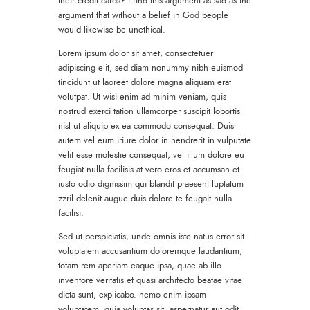
their credit cards? I find this argument as sad as the
argument that without a belief in God people
would likewise be unethical.
Lorem ipsum dolor sit amet, consectetuer
adipiscing elit, sed diam nonummy nibh euismod
tincidunt ut laoreet dolore magna aliquam erat
volutpat. Ut wisi enim ad minim veniam, quis
nostrud exerci tation ullamcorper suscipit lobortis
nisl ut aliquip ex ea commodo consequat. Duis
autem vel eum iriure dolor in hendrerit in vulputate
velit esse molestie consequat, vel illum dolore eu
feugiat nulla facilisis at vero eros et accumsan et
iusto odio dignissim qui blandit praesent luptatum
zzril delenit augue duis dolore te feugait nulla
facilisi.
Sed ut perspiciatis, unde omnis iste natus error sit
voluptatem accusantium doloremque laudantium,
totam rem aperiam eaque ipsa, quae ab illo
inventore veritatis et quasi architecto beatae vitae
dicta sunt, explicabo. nemo enim ipsam
voluptatem, quia voluptas sit, aspernatur aut odit