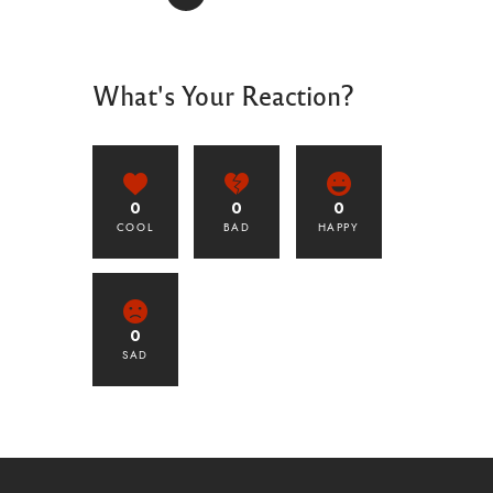
What's Your Reaction?
0
0
0
COOL
BAD
HAPPY
0
SAD