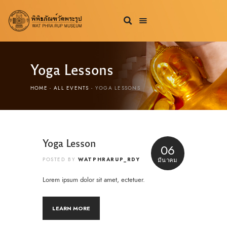
Yoga Lessons
HOME
ALL EVENTS
YOGA LESSONS
Yoga Lesson
06
WATPHRARUP_RDY
POSTED BY
มีนาคม
Lorem ipsum dolor sit amet, ectetuer.
LEARN MORE