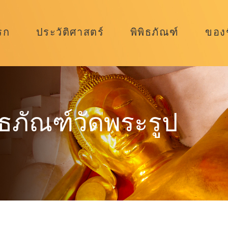
รก
ประวัติศาสตร์
พิพิธภัณฑ์
ของช
ิธภัณฑ์วัดพระรูป