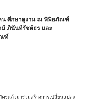
น ศึกษาดูงาน ณ พิพิธภัณฑ์
ตม์ ภินันท์รัชต์ธร และ
ัณฑ์
สมัครแล้วมาร่วมสร้างการเปลี่ยนแปลง