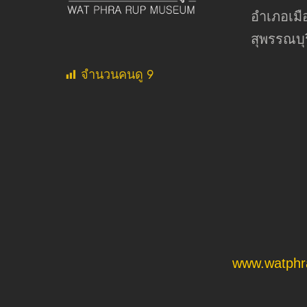
อำเภอเมือ
สุพรรณบุร
จำนวนคนดู
9
www.watphr